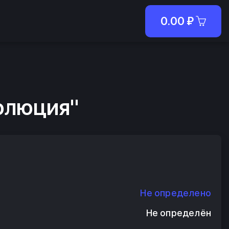
0.00
₽
олюция"
Не определено
Не определён