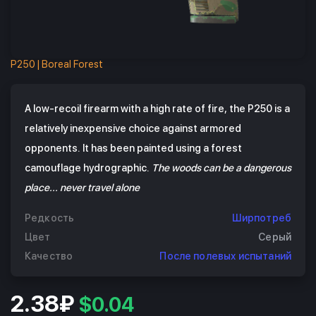
P250 | Boreal Forest
A low-recoil firearm with a high rate of fire, the P250 is a
relatively inexpensive choice against armored
opponents. It has been painted using a forest
camouflage hydrographic.
The woods can be a dangerous
place... never travel alone
Редкость
Ширпотреб
Цвет
Серый
Качество
После полевых испытаний
2.38₽
$0.04