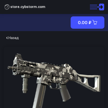
store.cybstorm.com
0.00
₽
Назад